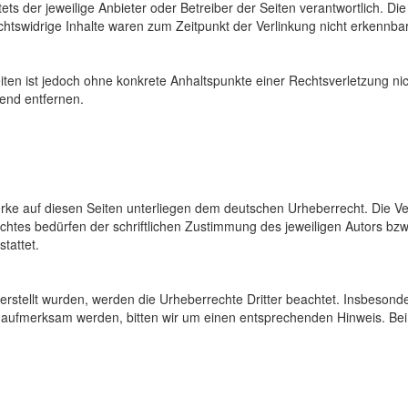
tets der jeweilige Anbieter oder Betreiber der Seiten verantwortlich. D
htswidrige Inhalte waren zum Zeitpunkt der Verlinkung nicht erkennbar
Seiten ist jedoch ohne konkrete Anhaltspunkte einer Rechtsverletzung 
end entfernen.
erke auf diesen Seiten unterliegen dem deutschen Urheberrecht. Die Ver
tes bedürfen der schriftlichen Zustimmung des jeweiligen Autors bzw.
tattet.
r erstellt wurden, werden die Urheberrechte Dritter beachtet. Insbesond
ng aufmerksam werden, bitten wir um einen entsprechenden Hinweis. B